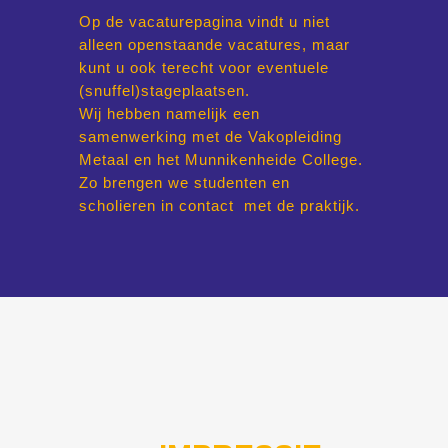
Op de vacaturepagina vindt u niet
alleen openstaande vacatures, maar
kunt u ook terecht voor eventuele
(snuffel)stageplaatsen.
Wij hebben namelijk een
samenwerking met de Vakopleiding
Metaal en het Munnikenheide College.
Zo brengen we studenten en
scholieren in contact met de praktijk.